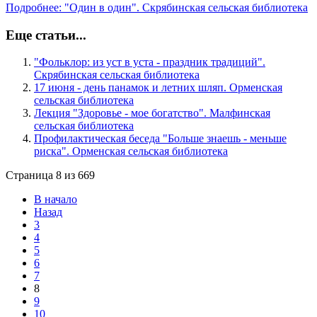
Подробнее: "Один в один". Скрябинская сельская библиотека
Еще статьи...
"Фольклор: из уст в уста - праздник традиций".
Скрябинская сельская библиотека
17 июня - день панамок и летних шляп. Орменская
сельская библиотека
Лекция "Здоровье - мое богатство". Малфинская
сельская библиотека
Профилактическая беседа "Больше знаешь - меньше
риска". Орменская сельская библиотека
Страница 8 из 669
В начало
Назад
3
4
5
6
7
8
9
10