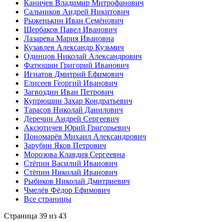
Каничев Владимир Митрофанович
Сальников Андрей Никитович
Рыженькин Иван Семёнович
Щербаков Павел Иванович
Лазарева Мария Ивановна
Кузавлев Александр Кузьмич
Одинцов Николай Александрович
Фатюшин Григорий Иванович
Игнатов Дмитрий Ефимович
Елисеев Георгий Иванович
Загвоздин Иван Петрович
Купрюшин Захар Кондратьевич
Тарасов Николай Данилович
Деречин Андрей Сергеевич
Аксютичев Юрий Григорьевич
Пономарёв Михаил Александрович
Зарубин Яков Петрович
Морозова Клавдия Сергеевна
Стёпин Василий Иванович
Стёпин Николай Иванович
Рыбиков Николай Дмитриевич
Чмелёв Фёдор Ефимович
Все страницы
Страница 39 из 43