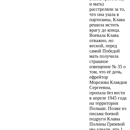
и мать)
расстреляли за то,
что она ушла в
партизаны, Клава
решила мстить
врагу до конца.
Воевала Клава
отважно, но
весной, перед
самой Победой
мать получила
страшное
извещение № 35 о
том, что её дочь,
ефрейтор
Морозова Клавдия
Сергеевна,
пропала без вести
в апреле 1945 года
на территории
Польши. Позже из
письма боевой
подруги Клавы
Полины Грязевой
мы узнали, что 1