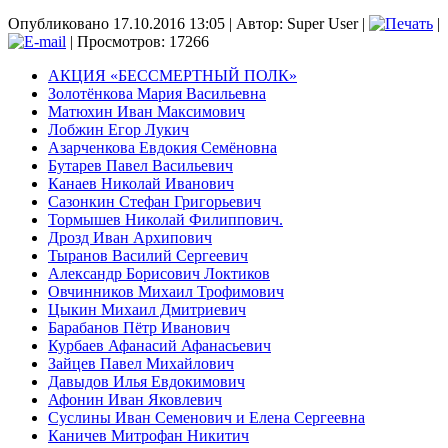
Опубликовано 17.10.2016 13:05
|
Автор: Super User
|
|
| Просмотров: 17266
АКЦИЯ «БЕССМЕРТНЫЙ ПОЛК»
Золотёнкова Мария Васильевна
Матюхин Иван Максимович
Лобжин Егор Лукич
Азарченкова Евдокия Семёновна
Бутарев Павел Васильевич
Канаев Николай Иванович
Сазонкин Стефан Григорьевич
Тормышев Николай Филиппович.
Дрозд Иван Архипович
Тыранов Василий Сергеевич
Александр Борисович Локтиков
Овчинников Михаил Трофимович
Цыкин Михаил Дмитриевич
Барабанов Пётр Иванович
Курбаев Афанасий Афанасьевич
Зайцев Павел Михайлович
Давыдов Илья Евдокимович
Афонин Иван Яковлевич
Суслины Иван Семенович и Елена Сергеевна
Каничев Митрофан Никитич