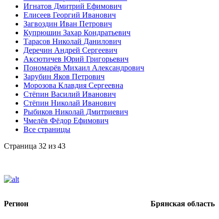
Игнатов Дмитрий Ефимович
Елисеев Георгий Иванович
Загвоздин Иван Петрович
Купрюшин Захар Кондратьевич
Тарасов Николай Данилович
Деречин Андрей Сергеевич
Аксютичев Юрий Григорьевич
Пономарёв Михаил Александрович
Зарубин Яков Петрович
Морозова Клавдия Сергеевна
Стёпин Василий Иванович
Стёпин Николай Иванович
Рыбиков Николай Дмитриевич
Чмелёв Фёдор Ефимович
Все страницы
Страница 32 из 43
Регион
Брянская область