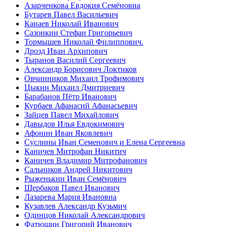
Азарченкова Евдокия Семёновна
Бутарев Павел Васильевич
Канаев Николай Иванович
Сазонкин Стефан Григорьевич
Тормышев Николай Филиппович.
Дрозд Иван Архипович
Тыранов Василий Сергеевич
Александр Борисович Локтиков
Овчинников Михаил Трофимович
Цыкин Михаил Дмитриевич
Барабанов Пётр Иванович
Курбаев Афанасий Афанасьевич
Зайцев Павел Михайлович
Давыдов Илья Евдокимович
Афонин Иван Яковлевич
Суслины Иван Семенович и Елена Сергеевна
Каничев Митрофан Никитич
Каничев Владимир Митрофанович
Сальников Андрей Никитович
Рыженькин Иван Семёнович
Щербаков Павел Иванович
Лазарева Мария Ивановна
Кузавлев Александр Кузьмич
Одинцов Николай Александрович
Фатюшин Григорий Иванович