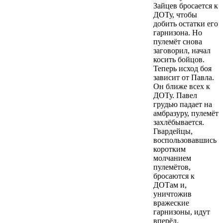
Зайцев бросается к
ДОТу, чтобы
добить остатки его
гарнизона. Но
пулемёт снова
заговорил, начал
косить бойцов.
Теперь исход боя
зависит от Павла.
Он ближе всех к
ДОТу. Павел
грудью падает на
амбразуру, пулемёт
захлёбывается.
Гвардейцы,
воспользовавшись
коротким
молчанием
пулемётов,
бросаются к
ДОТам и,
уничтожив
вражеские
гарнизоны, идут
вперёд.