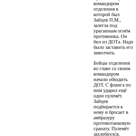
командиром
отделения в
которой был
Зайцев П.М.,
залегла под
ураганным огнём
противника. Он
бил из ДОТа. Надо
было заставить его
замолчать.
Бойцы отделения
во главе со своим
командиром
начали обходить
ДОТ. С фланга по
ним ударил ещё
один пулемёт.
Зайцев
подбирается к
нему и бросает в
амбразуру
противотанковую
гранату. Пулемёт
захлебнулся.