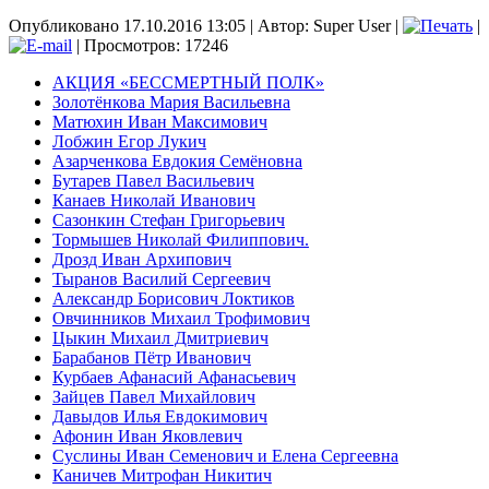
Опубликовано 17.10.2016 13:05
|
Автор: Super User
|
|
| Просмотров: 17246
АКЦИЯ «БЕССМЕРТНЫЙ ПОЛК»
Золотёнкова Мария Васильевна
Матюхин Иван Максимович
Лобжин Егор Лукич
Азарченкова Евдокия Семёновна
Бутарев Павел Васильевич
Канаев Николай Иванович
Сазонкин Стефан Григорьевич
Тормышев Николай Филиппович.
Дрозд Иван Архипович
Тыранов Василий Сергеевич
Александр Борисович Локтиков
Овчинников Михаил Трофимович
Цыкин Михаил Дмитриевич
Барабанов Пётр Иванович
Курбаев Афанасий Афанасьевич
Зайцев Павел Михайлович
Давыдов Илья Евдокимович
Афонин Иван Яковлевич
Суслины Иван Семенович и Елена Сергеевна
Каничев Митрофан Никитич