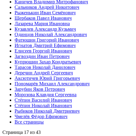
Каничев Владимир Митрофанович
Сальников Андрей Никитович
Рыженькин Иван Семёнович
Щербаков Павел Иванович
Лазарева Мария Ивановна
Кузавлев Александр Кузьмич
Одинцов Николай Александрович
Фатюшин Григорий Иванович
Игнатов Дмитрий Ефимович
Елисеев Георгий Иванович
Загвоздин Иван Петрович
Купрюшин Захар Кондратьевич
Тарасов Николай Данилович
Деречин Андрей Сергеевич
Аксютичев Юрий Григорьевич
Пономарёв Михаил Александрович
Зарубин Яков Петрович
Морозова Клавдия Сергеевна
Стёпин Василий Иванович
Стёпин Николай Иванович
Рыбиков Николай Дмитриевич
Чмелёв Фёдор Ефимович
Все страницы
Страница 17 из 43